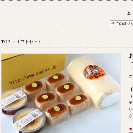
TOP
>
ギフトセット
「
ス
【
（
チ
い
さ
★