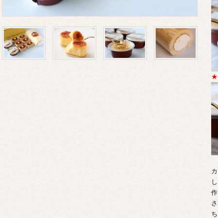
★
カ
し
作
さ
ち