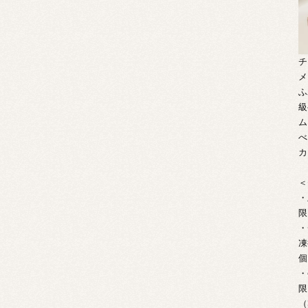
チ
メ
ふ
級
ム
べ
カ
＜
・
限
・
凍
個
・
限
（