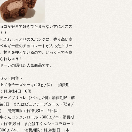
ョコが好きで好きでたまらない方にオスス
！！
わふわしっとりのスポンジに、香り高い高
ベルギー産のチョコレートが入ったクリー
。甘さを抑えているので、いっくらでも食
られちゃう！
ドーレの隠れた人気商品です。
セット内容＞
上ノ原チーズケーキ(40ｇ/個） 消費期
：解凍後4日 6個
チーズブリュレ（86.5ｇ/個）消費期限：解
後3日 またはピュアチーズムース（72ｇ/
） 消費期限：解凍後3日 計2個
牛くんロックンロール（300ｇ/本）消費期
：解凍後1日 または牛くんショコラロール
300ｇ/本） 消費期限：解凍後1日 1本