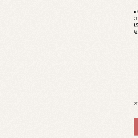
●
け
1
込
オ