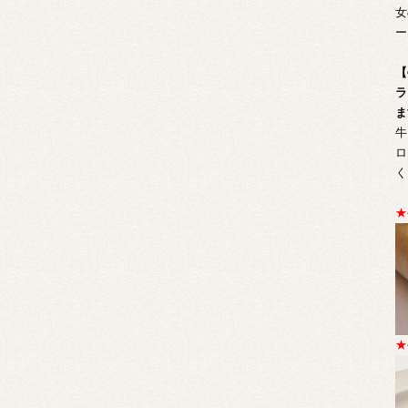
女
ー
【
ラ
ま
牛
ロ
く
★
★